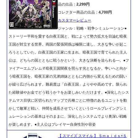
品の出品：
2,299円
コレクター商品の出品：
4,700円
カスタマーレビュー
ジャンル：戦略・戦争シミュレーション●
ストーリー平和を愛する白夜王国と、戦によって勢力拡大を目論む暗夜
王国が対立する世界。両国の緊張関係は極限に達し、大きな争いが起こ
ろうとしていた。白夜王国の王家に生まれ、暗夜王国で育てられた主人
公は、どちらの国とともに戦うかという、大きな決断を迫られる―。●フ
ァイアーエムブレム if 暗夜王国闇夜を照らす光となるか。争いへと向か
う暗夜王国を、暗夜王家の兄弟姉妹とともに内側から変えるための闘い
が繰り広げられます。難易度は「白夜王国」よりやや高めです。限られ
た経験値やお金でどう戦うか？をお楽しみいただけます。●深化したシス
テムマス目状に区切られたマップで兵種ごとに特徴のあるユニットを動
かして敵軍と戦い、仲間を成長させていくというロールプレイングシミ
ュレーションの基本はそのままに、深化したシステムでより奥深い戦略
が楽しめます。●主人公はプレイヤー自身性別や容姿
【 スマイズ スマイル 】 Ｓｍａｉｄｓ×Ｓ