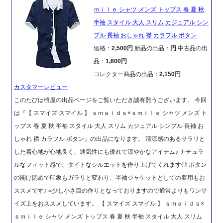
ｍｉｌｅ シャツ メンズ トップス 春 夏 秋
半袖 スタイル 大人 スリム カジュアル シン
プル 長袖 おしゃれ 襟 カラフル ボタン
価格：
2,500円
新品の出品：
円
中古品の出
品：
1,600円
コレクター商品の出品：
2,150円
カスタマーレビュー
このたびは枡屋の出品ページをご覧いただき誠有難うございます。 今回
は『【 スマイズ スマイル 】 ｓｍａｉｄｓ×ｓｍｉｌｅ シャツ メンズ ト
ップス 春 夏 秋 半袖 スタイル 大人 スリム カジュアル シンプル 長袖 お
しゃれ 襟 カラフル ボタン』の出品になります。 清涼感のあるサラリと
した着心地が心地良く、通気性にも優れて涼やかなアイテム♪ ナチュラ
ルなフィット感で、タイトなシルエットを作り上げてくれます◎ ボタン
の開け閉めで印象もガラリと変わり、半袖ジャケットとしての着用もお
ススメです♪ ※少し小さ目の作りとなっておりますので通常よりもワンサ
イズ上をおススメしています。 【 スマイズ スマイル 】 ｓｍａｉｄｓ×
ｓｍｉｌｅ シャツ メンズ トップス 春 夏 秋 半袖 スタイル 大人 スリム