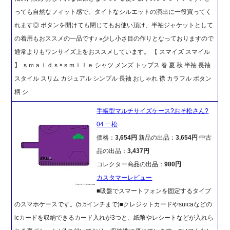
っても自然なフィット感で、タイトなシルエットの演出に一役買ってく
れます◎ ボタンを開けても閉じてもお使い頂け、半袖ジャケットとして
の着用もおススメの一品です♪ ※少し小さ目の作りとなっておりますので
通常よりもワンサイズ上をおススメしています。 【 スマイズ スマイル
】 ｓｍａｉｄｓ×ｓｍｉｌｅ シャツ メンズ トップス 春 夏 秋 半袖 長袖
スタイル スリム カジュアル シンプル 長袖 おしゃれ 襟 カラフル ボタン
柄 シ
手帳型マルチサイズケース?おそ松さん?
04 一松
価格：
3,654円
新品の出品：
3,654円
中古
品の出品：
3,437円
コレクター商品の出品：
980円
カスタマーレビュー
■吸盤でスマートフォンを固定するタイプ
のスマホケースです。(5.5インチまで)■クレジットカードやsuicaなどの
icカードを収納できるカード入れが3つと、紙幣やレシートなどが入れら