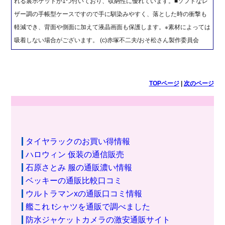
れる裏ポケットが1つ付いており、収納性に優れています。■ソフトなレ
ザー調の手帳型ケースですので手に馴染みやすく、落とした時の衝撃も
軽減でき、背面や側面に加えて液晶画面も保護します。※素材によっては
吸着しない場合がございます。 (c)赤塚不二夫/おそ松さん製作委員会
TOPページ
|
次のページ
タイヤラックのお買い得情報
ハロウィン 仮装の通信販売
石原さとみ 服の通販濃い情報
ベッキーの通販比較口コミ
ウルトラマンxの通販口コミ情報
艦これ tシャツを通販で調べました
防水ジャケットカメラの激安通販サイト