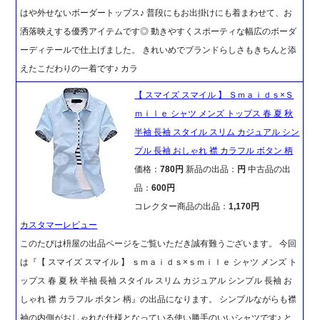
はや外せないボーダートップス♪ 普段にもお出掛けにも着まわせて、お
洒落映えする優秀アイテムです◎ 動きやすくスポーティな幅広のボーダ
ーディテールで仕上げました。 きれいめでブランドらしさもきちんと添
えたこだわりの一着です♪ カラ
【 スマイズ スマイル 】 Ｓｍａｉｄｓ×Ｓ
ｍｉｌｅ シャツ メンズ トップス 春 夏 秋
半袖 長袖 スタイル スリム カジュアル シン
プル 長袖 おしゃれ 襟 カラフル ボタン 柄
価格：
780円
新品の出品：
円
中古品の出
品：
600円
コレクター商品の出品：
1,170円
カスタマーレビュー
このたびは枡屋の出品ページをご覧いただき誠有難うございます。 今回
は『【 スマイズ スマイル 】 ｓｍａｉｄｓ×ｓｍｉｌｅ シャツ メンズ ト
ップス 春 夏 秋 半袖 長袖 スタイル スリム カジュアル シンプル 長袖 お
しゃれ 襟 カラフル ボタン 柄』の出品になります。 シンプルながらも襟
袖の内側がおしゃれな仕様となっている使い勝手のいいシャツです♪ と