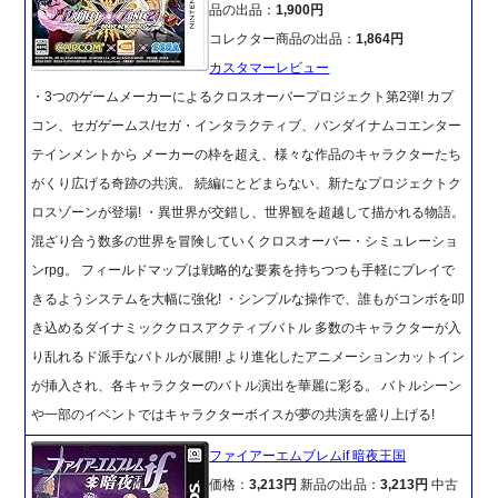
品の出品：
1,900円
コレクター商品の出品：
1,864円
カスタマーレビュー
・3つのゲームメーカーによるクロスオーバープロジェクト第2弾! カプ
コン、セガゲームス/セガ・インタラクティブ、バンダイナムコエンター
テインメントから メーカーの枠を超え、様々な作品のキャラクターたち
がくり広げる奇跡の共演。 続編にとどまらない、新たなプロジェクトク
ロスゾーンが登場! ・異世界が交錯し、世界観を超越して描かれる物語。
混ざり合う数多の世界を冒険していくクロスオーバー・シミュレーショ
ンrpg。 フィールドマップは戦略的な要素を持ちつつも手軽にプレイで
きるようシステムを大幅に強化! ・シンプルな操作で、誰もがコンボを叩
き込めるダイナミッククロスアクティブバトル 多数のキャラクターが入
り乱れるド派手なバトルが展開! より進化したアニメーションカットイン
が挿入され、各キャラクターのバトル演出を華麗に彩る。 バトルシーン
や一部のイベントではキャラクターボイスが夢の共演を盛り上げる!
ファイアーエムブレムif 暗夜王国
価格：
3,213円
新品の出品：
3,213円
中古