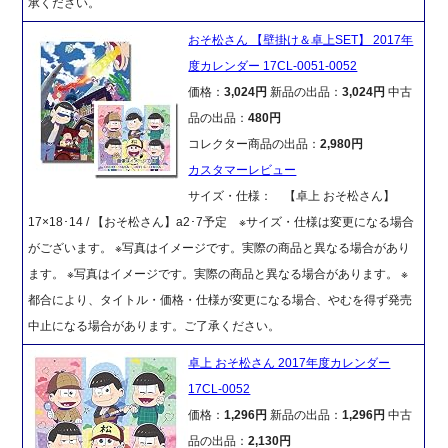
承ください。
おそ松さん 【壁掛け＆卓上SET】 2017年
度カレンダー 17CL-0051-0052
価格：
3,024円
新品の出品：
3,024円
中古
品の出品：
480円
コレクター商品の出品：
2,980円
カスタマーレビュー
サイズ・仕様： 【卓上 おそ松さん】
17×18･14 / 【おそ松さん】a2･7予定 ※サイズ・仕様は変更になる場合
がございます。 ※写真はイメージです。実際の商品と異なる場合があり
ます。 ※写真はイメージです。実際の商品と異なる場合があります。 ※
都合により、タイトル・価格・仕様が変更になる場合、やむを得ず発売
中止になる場合があります。ご了承ください。
卓上 おそ松さん 2017年度カレンダー
17CL-0052
価格：
1,296円
新品の出品：
1,296円
中古
品の出品：
2,130円