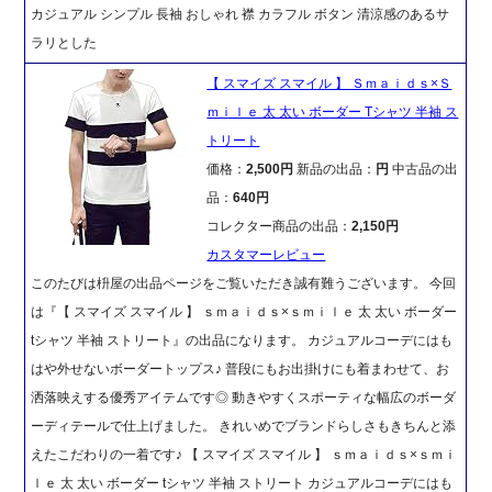
カジュアル シンプル 長袖 おしゃれ 襟 カラフル ボタン 清涼感のあるサ
ラリとした
【 スマイズ スマイル 】 Ｓｍａｉｄｓ×Ｓ
ｍｉｌｅ 太 太い ボーダー Tシャツ 半袖 ス
トリート
価格：
2,500円
新品の出品：
円
中古品の出
品：
640円
コレクター商品の出品：
2,150円
カスタマーレビュー
このたびは枡屋の出品ページをご覧いただき誠有難うございます。 今回
は『【 スマイズ スマイル 】 ｓｍａｉｄｓ×ｓｍｉｌｅ 太 太い ボーダー
tシャツ 半袖 ストリート』の出品になります。 カジュアルコーデにはも
はや外せないボーダートップス♪ 普段にもお出掛けにも着まわせて、お
洒落映えする優秀アイテムです◎ 動きやすくスポーティな幅広のボーダ
ーディテールで仕上げました。 きれいめでブランドらしさもきちんと添
えたこだわりの一着です♪ 【 スマイズ スマイル 】 ｓｍａｉｄｓ×ｓｍｉ
ｌｅ 太 太い ボーダー tシャツ 半袖 ストリート カジュアルコーデにはも