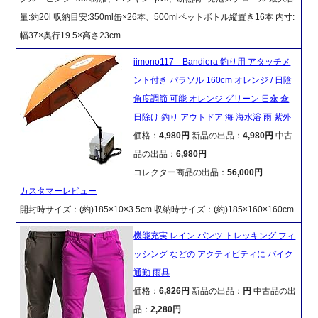
量:約20l 収納目安:350ml缶×26本、500mlペットボトル縦置き16本 内寸:
幅37×奥行19.5×高さ23cm
iimono117 Bandiera 釣り用 アタッチメ
ント付き パラソル 160cm オレンジ / 日陰
角度調節 可能 オレンジ グリーン 日傘 傘
日除け 釣り アウトドア 海 海水浴 雨 紫外
価格：
4,980円
新品の出品：
4,980円
中古
品の出品：
6,980円
コレクター商品の出品：
56,000円
カスタマーレビュー
開封時サイズ：(約)185×10×3.5cm 収納時サイズ：(約)185×160×160cm
機能充実 レイン パンツ トレッキング フィ
ッシング などの アクティビティに バイク
通勤 雨具
価格：
6,826円
新品の出品：
円
中古品の出
品：
2,280円