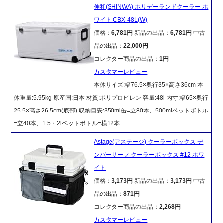
伸和(SHINWA) ホリデーランドクーラー ホ
ワイト CBX-48L(W)
価格：
6,781円
新品の出品：
6,781円
中古
品の出品：
22,000円
コレクター商品の出品：
1円
カスタマーレビュー
本体サイズ:幅76.5×奥行35×高さ36cm 本
体重量:5.95kg 原産国:日本 材質:ポリプロピレン 容量:48l 内寸:幅65×奥行
25.5×高さ26.5cm(底部) 収納目安:350ml缶=立80本、500mlペットボトル
=立40本、1.5・2lペットボトル=横12本
Astage(アステージ) クーラーボックス デ
ンバーサーフ クーラーボックス #12 ホワ
イト
価格：
3,173円
新品の出品：
3,173円
中古
品の出品：
871円
コレクター商品の出品：
2,268円
カスタマーレビュー