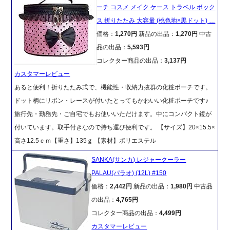
ーチ コスメ メイク ケース トラベル ボック
ス 折りたたみ 大容量 (桃色地×黒ドット) …
価格：
1,270円
新品の出品：
1,270円
中古
品の出品：
5,593円
コレクター商品の出品：
3,137円
カスタマーレビュー
あると便利！折りたたみ式で、機能性・収納力抜群の化粧ポーチです。
ドット柄にリボン・レースが付いたとってもかわいい化粧ポーチです♪
旅行先・勤務先・ご自宅でもお使いいただけます。中にコンパクト鏡が
付いています。取手付きなので持ち運び便利です。 【サイズ】20×15.5×
高さ12.5ｃｍ【重さ】135ｇ 【素材】ポリエステル
SANKA(サンカ) レジャークーラー
PALAU(パラオ) (12L) #150
価格：
2,442円
新品の出品：
1,980円
中古品
の出品：
4,765円
コレクター商品の出品：
4,499円
カスタマーレビュー