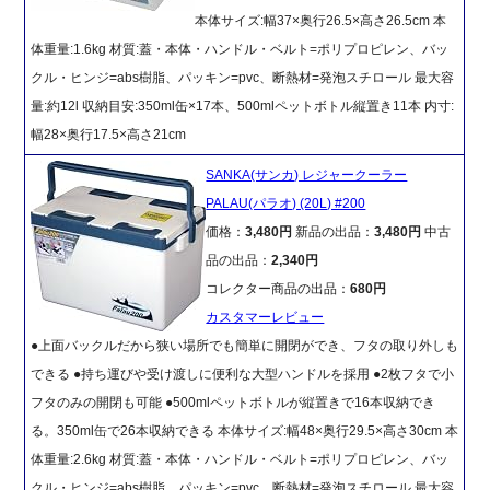
本体サイズ:幅37×奥行26.5×高さ26.5cm 本
体重量:1.6kg 材質:蓋・本体・ハンドル・ベルト=ポリプロピレン、バッ
クル・ヒンジ=abs樹脂、パッキン=pvc、断熱材=発泡スチロール 最大容
量:約12l 収納目安:350ml缶×17本、500mlペットボトル縦置き11本 内寸:
幅28×奥行17.5×高さ21cm
SANKA(サンカ) レジャークーラー
PALAU(パラオ) (20L) #200
価格：
3,480円
新品の出品：
3,480円
中古
品の出品：
2,340円
コレクター商品の出品：
680円
カスタマーレビュー
●上面バックルだから狭い場所でも簡単に開閉ができ、フタの取り外しも
できる ●持ち運びや受け渡しに便利な大型ハンドルを採用 ●2枚フタで小
フタのみの開閉も可能 ●500mlペットボトルが縦置きで16本収納でき
る。350ml缶で26本収納できる 本体サイズ:幅48×奥行29.5×高さ30cm 本
体重量:2.6kg 材質:蓋・本体・ハンドル・ベルト=ポリプロピレン、バッ
クル・ヒンジ=abs樹脂、パッキン=pvc、断熱材=発泡スチロール 最大容