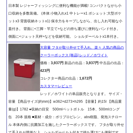
日本製 レジャーフィッシングに便利な機能が満載! コンパクトながら小
口収納を多数装備。 (本体:小物入れx1 中トレーx1 ポシェット:大型ポケ
ットx3 背面収納ネットx1) 保冷力をキープしながら、出し入れ可能な小
蓋付き。 背面に<三脚・竿立て>などの持ち運びに便利なバンド付き。
側面に<ジェット天秤>などを収納可能。 ショルダーベルトx1本付き。
大容量 フタが取り外せて手入れ、楽々 人気の商品の
クーラーボックス [単品] レッド／ホワイト
価格：
3,937円
新品の出品：
3,937円
中古品の出品：
423円
コレクター商品の出品：
1,672円
カスタマーレビュー
レッド／ホワイトの単品販売となります。 サイズ・
容量 【商品サイズ(約mm)】w362×d273×h295 【容量】約15l 【商品重
量(g)】1782 ●収納の目安 500mlペットボトル 15本、500mlロング
缶 20本 規格 ■素材・成分：ポリプロピレン、abs樹脂、発泡スチロー
ル 本体内側に抗菌加工を施したクーラーボックスです。 フタが取り外せ
て手入れが簡単な上、ショルダーベルト付きで持ち運びにも便利です。