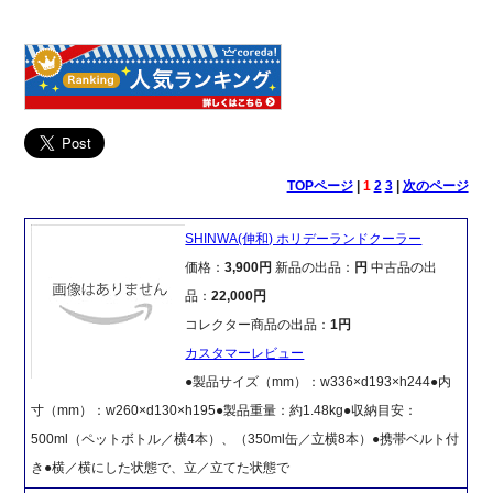
TOPページ
|
1
2
3
|
次のページ
SHINWA(伸和) ホリデーランドクーラー
価格：
3,900円
新品の出品：
円
中古品の出
品：
22,000円
コレクター商品の出品：
1円
カスタマーレビュー
●製品サイズ（mm）：w336×d193×h244●内
寸（mm）：w260×d130×h195●製品重量：約1.48kg●収納目安：
500ml（ペットボトル／横4本）、（350ml缶／立横8本）●携帯ベルト付
き●横／横にした状態で、立／立てた状態で