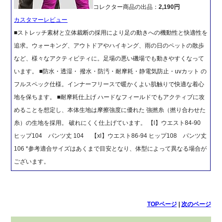
コレクター商品の出品：
2,190円
カスタマーレビュー
■ストレッチ素材と立体裁断の採用により足の動きへの機動性と快適性を
追求。ウォーキング、アウトドアやハイキング、雨の日のペットの散歩
など、様々なアクティビティに。足場の悪い磯場でも動きやすくなって
います。 ■防水・透湿・ 撥水・防汚・耐摩耗・静電気防止・uvカット の
フルスペック仕様。インナーフリースで暖かくよい肌触りで快適な着心
地を保ちます。 ■耐摩耗仕上げ ハードなフィールドでもアクティブに攻
めることを想定し、本体生地は摩擦強度に優れた 強撚糸（撚り合わせた
糸）の生地を採用。 破れにくく仕上げています。 【l】ウエスト84-90
ヒップ104 パンツ丈 104 【xl】ウエスト86-94 ヒップ108 パンツ丈
106 *参考適合サイズはあくまで目安となり、体型によって異なる場合が
ございます。
TOPページ
|
次のページ