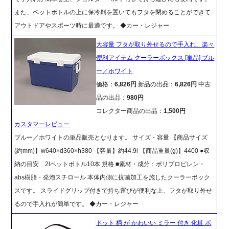
また、ペットボトルの上に保冷剤を置いてもフタを閉めることができて
アウトドアやスポーツ時に最適です。 ◆カー・レジャー
大容量 フタが取り外せるので手入れ、楽々
便利アイテム クーラーボックス [単品] ブル
ー／ホワイト
価格：
6,826円
新品の出品：
6,826円
中古
品の出品：
980円
コレクター商品の出品：
1,500円
カスタマーレビュー
ブルー／ホワイトの単品販売となります。 サイズ・容量 【商品サイズ
(約mm)】w640×d360×h380 【容量】約44.9l 【商品重量(g)】4400 ●収
納の目安 2lペットボトル10本 規格 ■素材・成分：ポリプロピレン・
abs樹脂・発泡スチロール 本体内側に抗菌加工を施したクーラーボック
スです。 スライドグリップ付きで持ち運びが便利な上、フタが取り外せ
るので手入れが簡単です。 ◆カー・レジャー
ドット 柄 が かわいい ミラー 付き 化粧 ポ